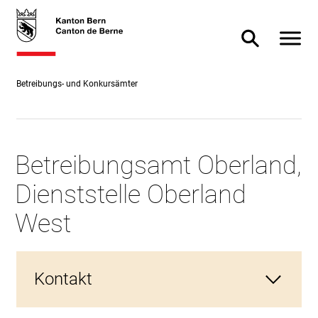
Direkt
skiplink.toNavigation
skiplink.toStartPage
Direkt
zum
zur
Navigat
Suche ein- od
Inhalt
Suche
Betreibungs- und Konkursämter
Betreibungsamt Oberland,
Dienststelle Oberland
West
Kontakt